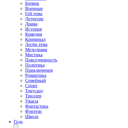
Боевик
Военные
Гей-тема
Детектив
Драма
История
Комедия
Криминал
Лесби-тема
Мелодрама
Мистика
Повседневность
Политика
Приключения
Романтика
Семейный
Спорт
Токусацу
Триллер
Ужасы
Фантастика
Фэнтези
Школа
Года