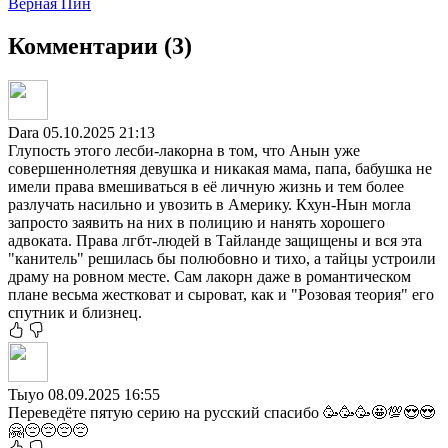
Верная Пин
Комментарии (3)
Dara
05.10.2025 21:13
Глупость этого лесби-лакорна в том, что Анын уже
совершеннолетняя девушка и никакая мама, папа, бабушка не
имели права вмешиваться в её личную жизнь и тем более
разлучать насильно и увозить в Америку. Кхун-Нын могла
запросто заявить на них в полицию и нанять хорошего
адвоката. Права лгбт-людей в Тайланде защищены и вся эта
"канитель" решилась бы полюбовно и тихо, а тайцы устроили
драму на ровном месте. Сам лакорн даже в романтическом
плане весьма жестковат и сыроват, как и "Розовая теория" его
спутник и близнец.
Тыуо
08.09.2025 16:55
Переведёте пятую серию на русский спасибо 🥳🥳🥳🤩💯😍😍
🤗😔😔😔😔