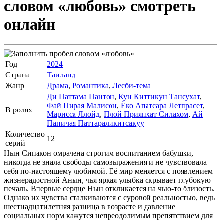
словом «любовь»
смотреть
онлайн
Год
2024
Страна
Таиланд
Жанр
Драма
,
Романтика
,
Лесби-тема
Ди Паттама Пантон
,
Кун Киттикун Тансухат
,
Фай Пирая Малисон
,
Ёко Апатсара Летпрасет
,
В ролях
Марисса Ллойд
,
Плой Прияпхат Силахом
,
Ай
Папичая Паттараликитсакуy
Количество
12
серий
Нын Сипакон омрачена строгим воспитанием бабушки,
никогда не знала свободы самовыражения и не чувствовала
себя по-настоящему любимой. Её мир меняется с появлением
жизнерадостной Анын, чья яркая улыбка скрывает глубокую
печаль. Впервые сердце Нын откликается на чью-то близость.
Однако их чувства сталкиваются с суровой реальностью, ведь
шестнадцатилетняя разница в возрасте и давление
социальных норм кажутся непреодолимым препятствием для