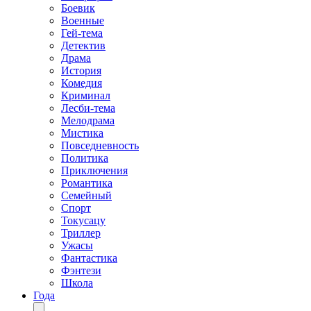
Боевик
Военные
Гей-тема
Детектив
Драма
История
Комедия
Криминал
Лесби-тема
Мелодрама
Мистика
Повседневность
Политика
Приключения
Романтика
Семейный
Спорт
Токусацу
Триллер
Ужасы
Фантастика
Фэнтези
Школа
Года