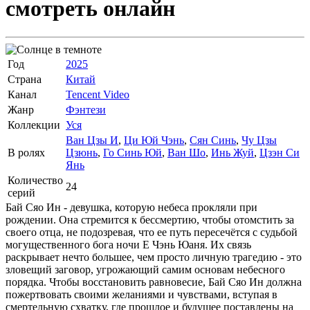
смотреть онлайн
Год
2025
Страна
Китай
Канал
Tencent Video
Жанр
Фэнтези
Коллекции
Уся
Ван Цзы И
,
Ци Юй Чэнь
,
Сян Синь
,
Чу Цзы
В ролях
Цзюнь
,
Го Синь Юй
,
Ван Шо
,
Инь Жуй
,
Цзэн Си
Янь
Количество
24
серий
Бай Сяо Ин - девушка, которую небеса прокляли при
рождении. Она стремится к бессмертию, чтобы отомстить за
своего отца, не подозревая, что ее путь пересечётся с судьбой
могущественного бога ночи Е Чэнь Юаня. Их связь
раскрывает нечто большее, чем просто личную трагедию - это
зловещий заговор, угрожающий самим основам небесного
порядка. Чтобы восстановить равновесие, Бай Сяо Ин должна
пожертвовать своими желаниями и чувствами, вступая в
смертельную схватку, где прошлое и будущее поставлены на