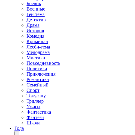
Боевик
Военные
Гей-тема
Детектив
Драма
История
Комедия
Криминал
Лесби-тема
Мелодрама
Мистика
Повседневность
Политика
Приключения
Романтика
Семейный
Спорт
Токусацу
Триллер
Ужасы
Фантастика
Фэнтези
Школа
Года