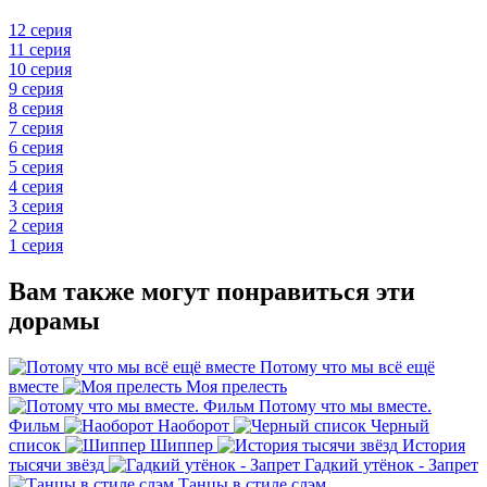
12 серия
11 серия
10 серия
9 серия
8 серия
7 серия
6 серия
5 серия
4 серия
3 серия
2 серия
1 серия
Вам также могут понравиться эти
дорамы
Потому что мы всё ещё
вместе
Моя прелесть
Потому что мы вместе.
Фильм
Наоборот
Черный
список
Шиппер
История
тысячи звёзд
Гадкий утёнок - Запрет
Танцы в стиле слэм