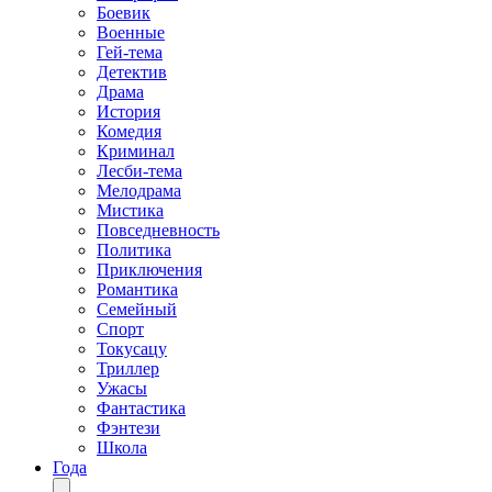
Боевик
Военные
Гей-тема
Детектив
Драма
История
Комедия
Криминал
Лесби-тема
Мелодрама
Мистика
Повседневность
Политика
Приключения
Романтика
Семейный
Спорт
Токусацу
Триллер
Ужасы
Фантастика
Фэнтези
Школа
Года