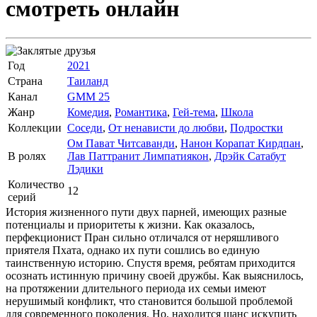
смотреть онлайн
Год
2021
Страна
Таиланд
Канал
GMM 25
Жанр
Комедия
,
Романтика
,
Гей-тема
,
Школа
Коллекции
Соседи
,
От ненависти до любви
,
Подростки
Ом Пават Читсаванди
,
Нанон Корапат Кирдпан
,
В ролях
Лав Паттранит Лимпатиякон
,
Дрэйк Сатабут
Лэдики
Количество
12
серий
История жизненного пути двух парней, имеющих разные
потенциалы и приоритеты к жизни. Как оказалось,
перфекционист Пран сильно отличался от неряшливого
приятеля Пхата, однако их пути сошлись во единую
таинственную историю. Спустя время, ребятам приходится
осознать истинную причину своей дружбы. Как выяснилось,
на протяжении длительного периода их семьи имеют
нерушимый конфликт, что становится большой проблемой
для современного поколения. Но, находится шанс искупить