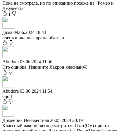
Пока не смотрела, но по описанию похоже на "Ромео и
Джульетта".
1
дима
09.06.2024 18:43
очень шикарная драма обажаю
Abudora
03.06.2024 11:56
Это ошибка. Извините Лакрон класный🙃
Abudora
03.06.2024 11:54
Gjört
Доменика Неизвестная
20.05.2024 20:19
Классный лакорн, легко смотрится. Пхат(Ом) просто
милашка, такой нежный и чистый, а Пран(Нанон) как-то