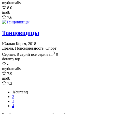
mydramalist
8.0
imdb
7.6
Танцовщицы
Южная Корея, 2018
Драма, Повседневность, Спорт
Сериал: 8 серий
все серии
0
doramy.top
-
mydramalist
7.9
imdb
7.2
1
(current)
2
3
4