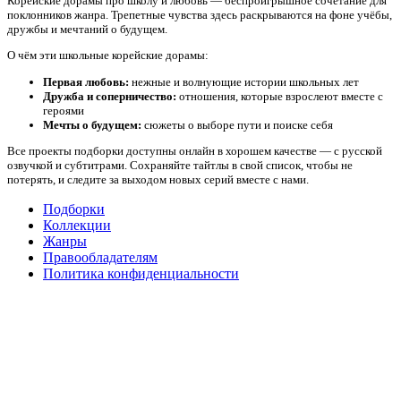
Корейские дорамы про школу и любовь — беспроигрышное сочетание для
поклонников жанра. Трепетные чувства здесь раскрываются на фоне учёбы,
дружбы и мечтаний о будущем.
О чём эти школьные корейские дорамы:
Первая любовь:
нежные и волнующие истории школьных лет
Дружба и соперничество:
отношения, которые взрослеют вместе с
героями
Мечты о будущем:
сюжеты о выборе пути и поиске себя
Все проекты подборки доступны онлайн в хорошем качестве — с русской
озвучкой и субтитрами. Сохраняйте тайтлы в свой список, чтобы не
потерять, и следите за выходом новых серий вместе с нами.
Подборки
Коллекции
Жанры
Правообладателям
Политика конфиденциальности