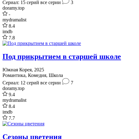
Сериал: 15 серий
все серии
3
doramy.top
-
mydramalist
8.4
imdb
7.8
Под прикрытием в старшей школе
Южная Корея, 2025
Романтика, Комедия, Школа
Сериал: 12 серий
все серии
7
doramy.top
9.4
mydramalist
8.4
imdb
7.7
Сезоны цветения