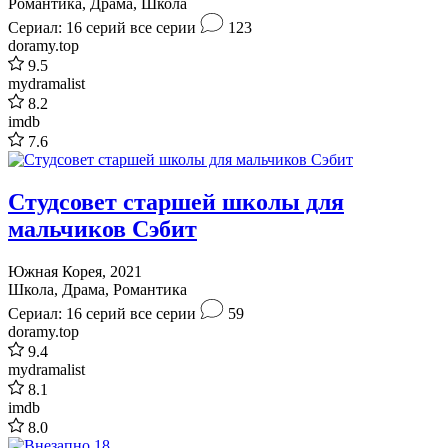
Романтика, Драма, Школа
Сериал: 16 серий
все серии
123
doramy.top
9.5
mydramalist
8.2
imdb
7.6
Студсовет старшей школы для
мальчиков Сэбит
Южная Корея, 2021
Школа, Драма, Романтика
Сериал: 16 серий
все серии
59
doramy.top
9.4
mydramalist
8.1
imdb
8.0