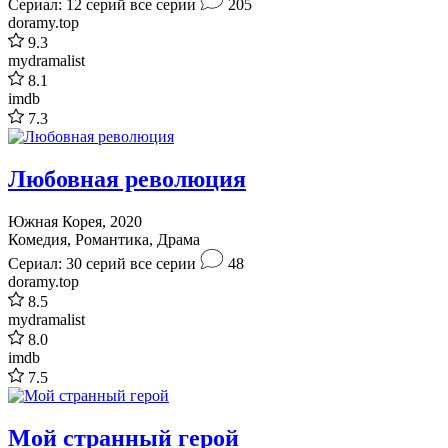
Сериал: 12 серий
все серии
205
doramy.top
9.3
mydramalist
8.1
imdb
7.3
Любовная революция
Южная Корея, 2020
Комедия, Романтика, Драма
Сериал: 30 серий
все серии
48
doramy.top
8.5
mydramalist
8.0
imdb
7.5
Мой странный герой