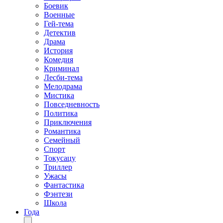
Боевик
Военные
Гей-тема
Детектив
Драма
История
Комедия
Криминал
Лесби-тема
Мелодрама
Мистика
Повседневность
Политика
Приключения
Романтика
Семейный
Спорт
Токусацу
Триллер
Ужасы
Фантастика
Фэнтези
Школа
Года