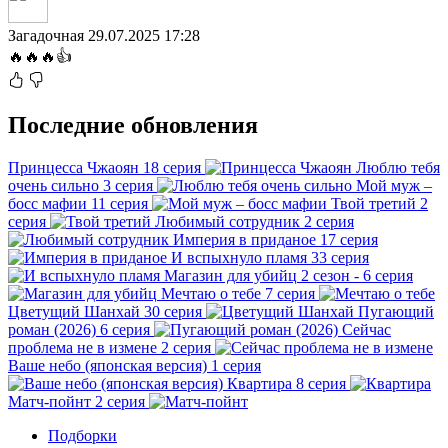
Загадочная
29.07.2025 17:28
🔥🔥🔥👍
Последние обновления
Принцесса Чжаоян
18 серия
Люблю тебя
очень сильно
3 серия
Мой муж –
босс мафии
11 серия
Твой третий
2
серия
Любимый сотрудник
2 серия
Империя в приданое
17 серия
И вспыхнуло пламя
33 серия
Магазин для убийц
2 сезон - 6 серия
Мечтаю о тебе
7 серия
Цветущий Шанхай
30 серия
Пугающий
роман (2026)
6 серия
Сейчас
проблема не в измене
2 серия
Ваше небо (японская версия)
1 серия
Квартира
8 серия
Матч-пойнт
2 серия
Подборки