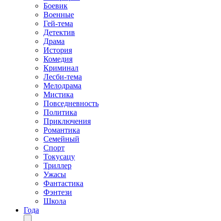
Боевик
Военные
Гей-тема
Детектив
Драма
История
Комедия
Криминал
Лесби-тема
Мелодрама
Мистика
Повседневность
Политика
Приключения
Романтика
Семейный
Спорт
Токусацу
Триллер
Ужасы
Фантастика
Фэнтези
Школа
Года