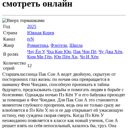
смотреть онлайн
Год
2025
Страна
Южная Корея
Канал
tvN
Жанр
Романтика
,
Фэнтези
,
Школа
Чху Ён У
,
Чха Кан Юн
,
Пак Чон Пё
,
Чу Джа Хён
,
В ролях
Ким Ми Гён
,
Юн Пён Хи
,
Чо И Хён
Количество
12
серий
Старшеклассница Пак Сон А ведет двойную, скрытую от
посторонних глаз жизнь: по ночам она превращается в
шаманку Фею Чонджи, способную проникать в тайны
будущего, предсказывать судьбы и помогать людям в борьбе с
болезнями. Однажды ночью Пэ Кён У и его бабушка приходят
за помощью к Фее Чонджи. Для Пак Сон А это становится
моментом глубокого прозрения, ведь она не только сразу же
влюбляется в Пэ Кён У, но и ее дар открывает ей ужасающую
истину, ему суждена скорая смерть. Когда Пэ Кён У
неожиданно появляется в классе как новый ученик, Сон А
решает взять на себя непосильный, казалось бы, груз. Она