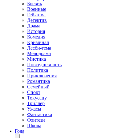
Боевик
Военные
Гей-тема
Детектив
Драма
История
Комедия
Криминал
Лесби-тема
Мелодрама
Мистика
Повседневность
Политика
Приключения
Романтика
Семейный
Спорт
Токусацу
Триллер
Ужасы
Фантастика
Фэнтези
Школа
Года