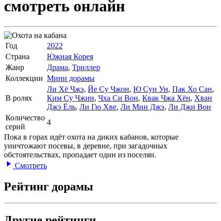
смотреть онлайн
Год
2022
Страна
Южная Корея
Жанр
Драма
,
Триллер
Коллекции
Мини дорамы
Ли Хё Чжэ
,
Йе Су Чжон
,
Ю Сун Ун
,
Пак Хо Сан
,
В ролях
Ким Су Чжин
,
Чха Си Вон
,
Квак Чжа Хён
,
Хван
Джэ Ёль
,
Ли Гю Хве
,
Ли Мин Джэ
,
Ли Джи Вон
Количество
4
серий
Пока в горах идёт охота на диких кабанов, которые
уничтожают посевы, в деревне, при загадочных
обстоятельствах, пропадает один из поселян.
Смотреть
Рейтинг дорамы
Другие рейтинги