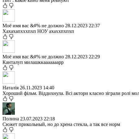
Пит : какое кино меня ревнуют
Моё имя вас &#% не должно
28.12.2023 22:37
Хахахапхххпхп НОУ ахаххпхпхп
Моё имя вас &#% не должно
28.12.2023 22:29
Канталуп милашккааааааарр
Наталія
26.11.2023 14:40
Хороший фільм. Віддихнула. Всі актори класно зіграли ролі мо
Полина
23.07.2023 22:18
Сюжет прикольный, но до хрена стекла, а так все норм