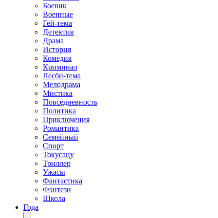
Боевик
Военные
Гей-тема
Детектив
Драма
История
Комедия
Криминал
Лесби-тема
Мелодрама
Мистика
Повседневность
Политика
Приключения
Романтика
Семейный
Спорт
Токусацу
Триллер
Ужасы
Фантастика
Фэнтези
Школа
Года