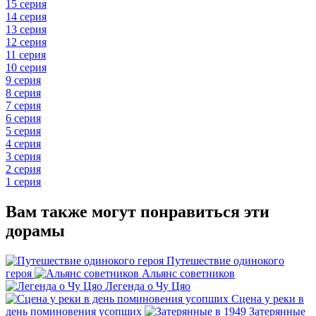
15 серия
14 серия
13 серия
12 серия
11 серия
10 серия
9 серия
8 серия
7 серия
6 серия
5 серия
4 серия
3 серия
2 серия
1 серия
Вам также могут понравиться эти
дорамы
Путешествие одинокого
героя
Альянс советников
Легенда о Чу Цяо
Сцена у реки в
день поминовения усопших
Затерянные