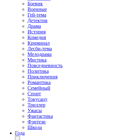
Боевик
Военные
Гей-тема
Детектив
Драма
История
Комедия
Криминал
Лесби-тема
Мелодрама
Мистика
Повседневность
Политика
Приключения
Романтика
Семейный
Спорт
Токусацу
Триллер
Ужасы
Фантастика
Фэнтези
Школа
Года