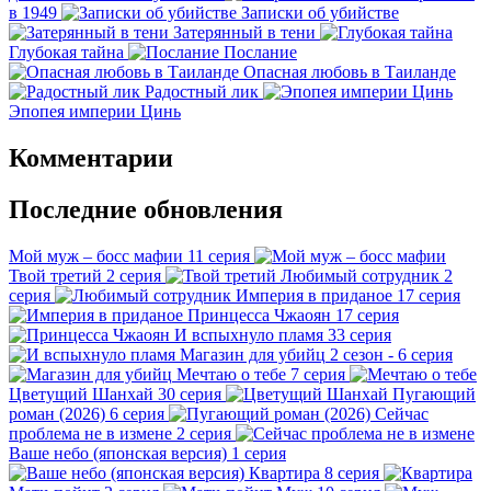
в 1949
Записки об убийстве
Затерянный в тени
Глубокая тайна
Послание
Опасная любовь в Таиланде
Радостный лик
Эпопея империи Цинь
Комментарии
Последние обновления
Мой муж – босс мафии
11 серия
Твой третий
2 серия
Любимый сотрудник
2
серия
Империя в приданое
17 серия
Принцесса Чжаоян
17 серия
И вспыхнуло пламя
33 серия
Магазин для убийц
2 сезон - 6 серия
Мечтаю о тебе
7 серия
Цветущий Шанхай
30 серия
Пугающий
роман (2026)
6 серия
Сейчас
проблема не в измене
2 серия
Ваше небо (японская версия)
1 серия
Квартира
8 серия