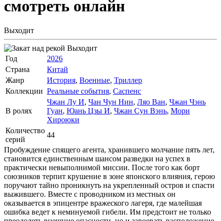
смотреть онлайн
Выходит
Выходит
Год
2026
Страна
Китай
Жанр
История
,
Военные
,
Триллер
Коллекции
Реальные события
,
Саспенс
Чжан Лу И
,
Чан Чун Нин
,
Ляо Ван
,
Чжан Чэнь
В ролях
Гуан
,
Юань Цзы И
,
Чжан Сун Вэнь
,
Мори
Хироюки
Количество
44
серий
Пробуждение спящего агента, хранившего молчание пять лет,
становится единственным шансом разведки на успех в
практически невыполнимой миссии. После того как борт
союзников терпит крушение в зоне японского влияния, герою
поручают тайно проникнуть на укрепленный остров и спасти
выжившего. Вместе с проводником из местных он
оказывается в эпицентре вражеского лагеря, где малейшая
ошибка ведет к неминуемой гибели. Им предстоит не только
преодолеть внешние опасности, но и завоевать расположение