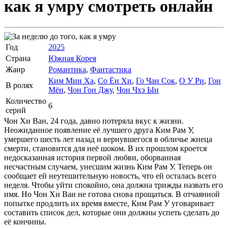
как я умру
смотреть онлайн
Год
2025
Страна
Южная Корея
Жанр
Романтика
,
Фантастика
Ким Мин Ха
,
Со Ён Хи
,
Го Чан Сок
,
О У Ри
,
Гон
В ролях
Мён
,
Чон Гон Джу
,
Чон Чхэ Ын
Количество
6
серий
Чон Хи Ван, 24 года, давно потеряла вкус к жизни.
Неожиданное появление её лучшего друга Ким Рам У,
умершего шесть лет назад и вернувшегося в обличье жнеца
смерти, становится для неё шоком. В их прошлом кроется
недосказанная история первой любви, оборванная
несчастным случаем, унесшим жизнь Ким Рам У. Теперь он
сообщает ей неутешительную новость, что ей осталась всего
неделя. Чтобы уйти спокойно, она должна трижды назвать его
имя. Но Чон Хи Ван не готова снова прощаться. В отчаянной
попытке продлить их время вместе, Ким Рам У уговаривает
составить список дел, которые они должны успеть сделать до
её кончины.