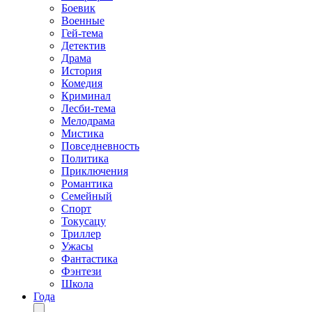
Боевик
Военные
Гей-тема
Детектив
Драма
История
Комедия
Криминал
Лесби-тема
Мелодрама
Мистика
Повседневность
Политика
Приключения
Романтика
Семейный
Спорт
Токусацу
Триллер
Ужасы
Фантастика
Фэнтези
Школа
Года