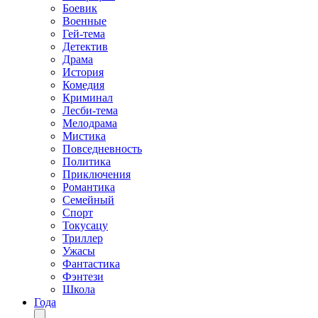
Боевик
Военные
Гей-тема
Детектив
Драма
История
Комедия
Криминал
Лесби-тема
Мелодрама
Мистика
Повседневность
Политика
Приключения
Романтика
Семейный
Спорт
Токусацу
Триллер
Ужасы
Фантастика
Фэнтези
Школа
Года