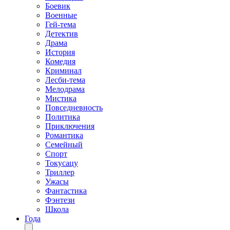
Боевик
Военные
Гей-тема
Детектив
Драма
История
Комедия
Криминал
Лесби-тема
Мелодрама
Мистика
Повседневность
Политика
Приключения
Романтика
Семейный
Спорт
Токусацу
Триллер
Ужасы
Фантастика
Фэнтези
Школа
Года