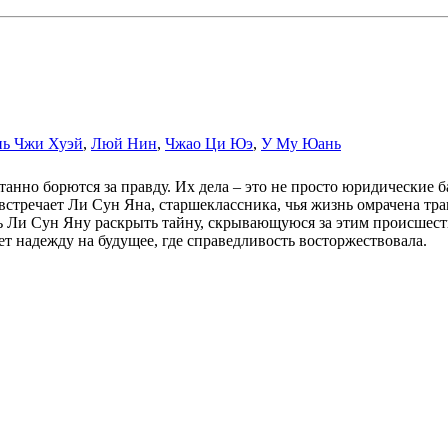
нь Чжи Хуэй
,
Люй Нин
,
Чжао Ци Юэ
,
У Му Юань
нно борются за правду. Их дела – это не просто юридические б
встречает Ли Сун Яна, старшеклассника, чья жизнь омрачена тр
Ли Сун Яну раскрыть тайну, скрывающуюся за этим происшеств
т надежду на будущее, где справедливость восторжествовала.