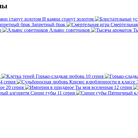
мы
И камни станут золотом
Запретный брак
Смертельная
р
Альянс советников
Ты
я
Горько-сладкая любовь
10 серия
4 серия
Кризис влюбленности в классе
ое
20 серия
Ты моя вселенная
12 серия
Синие губы
11 серия
Пятничный кл