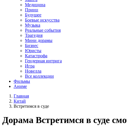
Медицина
Принц
Будущее
Боевые искусства
Музыка
Реальные события
Трагедия
Мини дорамы
Бизнес
Юристы
Катастрофа
Гендерная интрига
Игра
Новелла
Все коллекции
Фильмы
Аниме
Главная
Китай
Встретимся в суде
Дорама
Встретимся в суде
смо