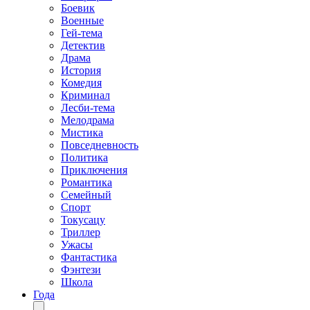
Боевик
Военные
Гей-тема
Детектив
Драма
История
Комедия
Криминал
Лесби-тема
Мелодрама
Мистика
Повседневность
Политика
Приключения
Романтика
Семейный
Спорт
Токусацу
Триллер
Ужасы
Фантастика
Фэнтези
Школа
Года