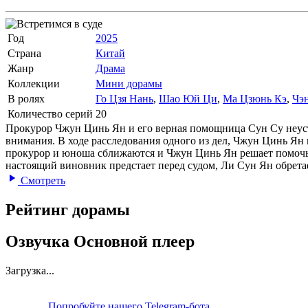
Год
2025
Страна
Китай
Жанр
Драма
Коллекции
Мини дорамы
В ролях
Го Цзя Нань
,
Шао Юй Ци
,
Ма Цзюнь Кэ
,
Чэ
Количество серий
20
Прокурор Чжун Цинь Ян и его верная помощница Сун Су неуста
внимания. В ходе расследования одного из дел, Чжун Цинь Ян 
прокурор и юноша сближаются и Чжун Цинь Ян решает помочь 
настоящий виновник предстает перед судом, Ли Сун Ян обретае
Смотреть
Рейтинг дорамы
Озвучка Основной плеер
Загрузка...
Попробуйте нашего Telegram-бота