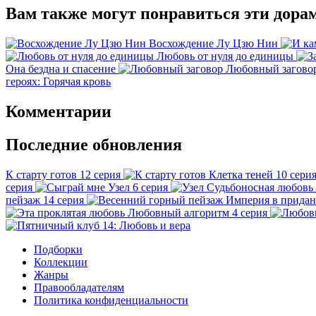
Вам также могут понравиться эти дора
Восхождение Лу Цзю Нин
Любовь от нуля до единицы
Она бездна и спасение
Любовный загово
героях: Горячая кровь
Комментарии
Последние обновления
К старту готов
12 серия
Клетка теней
10 сери
серия
Узел
6 серия
Судьбоносная любовь
пейзаж
14 серия
Империя в придан
Любовный алгоритм
4 серия
Подборки
Коллекции
Жанры
Правообладателям
Политика конфиденциальности