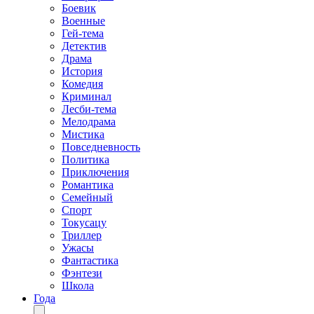
Боевик
Военные
Гей-тема
Детектив
Драма
История
Комедия
Криминал
Лесби-тема
Мелодрама
Мистика
Повседневность
Политика
Приключения
Романтика
Семейный
Спорт
Токусацу
Триллер
Ужасы
Фантастика
Фэнтези
Школа
Года