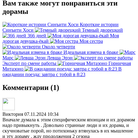
Вам также могут понравиться эти
дорамы
Короткие истории
Синъити Хоси
Темный дворецкий
366 дней
Моя
дорогая девушка-ёкай
Моя сестра
Около четверти
Идеальная измена в браке
Марс
Левша Эрэн
Эксперт по смене работы
Горничная
Митазоно
В
ожидании поезда: завтра с тобой в 8:23
Комментарии (1)
Виктория
07.11.2024 10:34
Вначале думала к этим специфическим японцам и их дорамом
надо привыкнуть . Довольно странные люди и их дорама, и
скучноватые порой, но потихоньку втянулась в их мышление
и эту дораму , жду продолжения 2 сезона