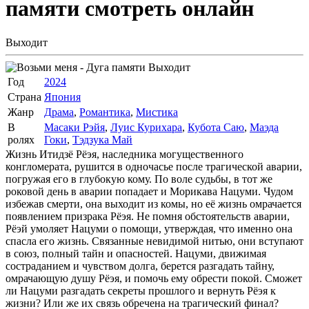
памяти
смотреть онлайн
Выходит
Выходит
Год
2024
Страна
Япония
Жанр
Драма
,
Романтика
,
Мистика
В
Масаки Рэйя
,
Луис Курихара
,
Кубота Саю
,
Маэда
ролях
Гоки
,
Тэдзука Май
Жизнь Итидзё Рёэя, наследника могущественного
конгломерата, рушится в одночасье после трагической аварии,
погружая его в глубокую кому. По воле судьбы, в тот же
роковой день в аварии попадает и Морикава Нацуми. Чудом
избежав смерти, она выходит из комы, но её жизнь омрачается
появлением призрака Рёэя. Не помня обстоятельств аварии,
Рёэй умоляет Нацуми о помощи, утверждая, что именно она
спасла его жизнь. Связанные невидимой нитью, они вступают
в союз, полный тайн и опасностей. Нацуми, движимая
состраданием и чувством долга, берется разгадать тайну,
омрачающую душу Рёэя, и помочь ему обрести покой. Сможет
ли Нацуми разгадать секреты прошлого и вернуть Рёэя к
жизни? Или же их связь обречена на трагический финал?