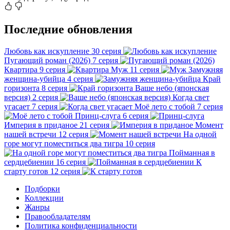
Последние обновления
Любовь как искупление
30 серия
Пугающий роман (2026)
7 серия
Квартира
9 серия
Муж
11 серия
Замужняя
женщина-убийца
4 серия
Край
горизонта
8 серия
Ваше небо (японская
версия)
2 серия
Когда свет
угасает
7 серия
Моё лето с тобой
7 серия
Принц-слуга
6 серия
Империя в приданое
21 серия
Момент
нашей встречи
12 серия
На одной
горе могут поместиться два тигра
10 серия
Пойманная в
сердцебиении
16 серия
К
старту готов
12 серия
Подборки
Коллекции
Жанры
Правообладателям
Политика конфиденциальности