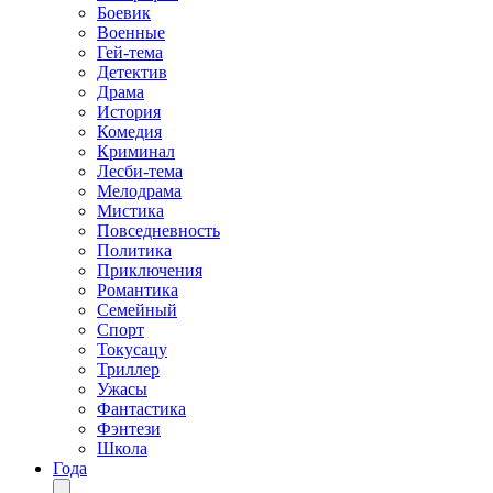
Боевик
Военные
Гей-тема
Детектив
Драма
История
Комедия
Криминал
Лесби-тема
Мелодрама
Мистика
Повседневность
Политика
Приключения
Романтика
Семейный
Спорт
Токусацу
Триллер
Ужасы
Фантастика
Фэнтези
Школа
Года