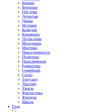
Боевик
Военные
Гей-тема
Детектив
Драма
История
Комедия
Криминал
Лесби-тема
Мелодрама
Мистика
Повседневность
Политика
Приключения
Романтика
Семейный
Спорт
Токусацу
Триллер
Ужасы
Фантастика
Фэнтези
Школа
Года