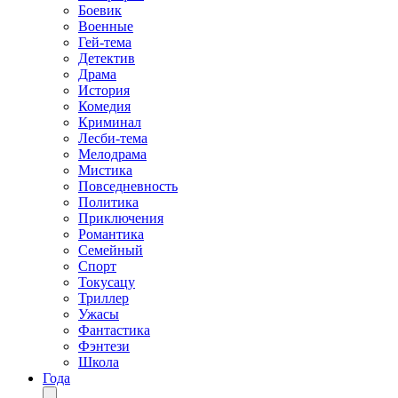
Боевик
Военные
Гей-тема
Детектив
Драма
История
Комедия
Криминал
Лесби-тема
Мелодрама
Мистика
Повседневность
Политика
Приключения
Романтика
Семейный
Спорт
Токусацу
Триллер
Ужасы
Фантастика
Фэнтези
Школа
Года