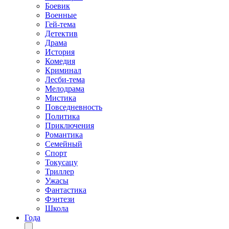
Боевик
Военные
Гей-тема
Детектив
Драма
История
Комедия
Криминал
Лесби-тема
Мелодрама
Мистика
Повседневность
Политика
Приключения
Романтика
Семейный
Спорт
Токусацу
Триллер
Ужасы
Фантастика
Фэнтези
Школа
Года