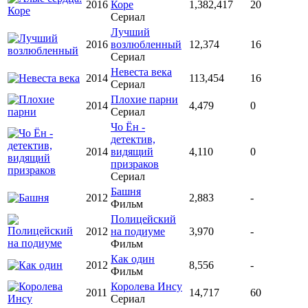
2016
Коре
1,382,417
20
Сериал
Лучший
2016
возлюбленный
12,374
16
Сериал
Невеста века
2014
113,454
16
Сериал
Плохие парни
2014
4,479
0
Сериал
Чо Ён -
детектив,
2014
видящий
4,110
0
призраков
Сериал
Башня
2012
2,883
-
Фильм
Полицейский
2012
на подиуме
3,970
-
Фильм
Как один
2012
8,556
-
Фильм
Королева Инсу
2011
14,717
60
Сериал