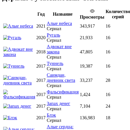
Количеств
Год
Название
серий
Просмотры
Алые небеса
2021
343,917
16
Сериал
Ругаль
2020
21,933
16
Сериал
Адвокат вне
2018
закона
47,805
16
Сериал
Туннель
2017
19,387
16
Сериал
Саимдан,
2017
дневник света
33,237
28
Сериал
Фальсификация
2017
1,424
16
Сериал
Запах денег
2017
7,104
24
Сериал
Блэк
2017
136,983
18
Сериал
Алые сердца: