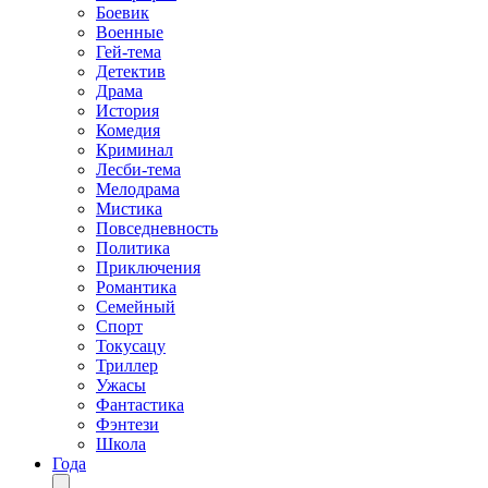
Боевик
Военные
Гей-тема
Детектив
Драма
История
Комедия
Криминал
Лесби-тема
Мелодрама
Мистика
Повседневность
Политика
Приключения
Романтика
Семейный
Спорт
Токусацу
Триллер
Ужасы
Фантастика
Фэнтези
Школа
Года