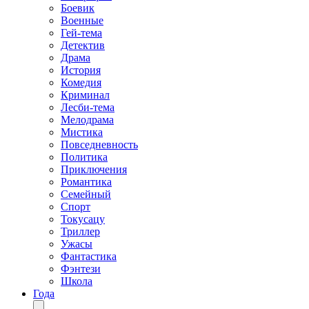
Боевик
Военные
Гей-тема
Детектив
Драма
История
Комедия
Криминал
Лесби-тема
Мелодрама
Мистика
Повседневность
Политика
Приключения
Романтика
Семейный
Спорт
Токусацу
Триллер
Ужасы
Фантастика
Фэнтези
Школа
Года