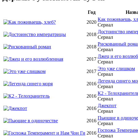
Год
Назв
Как поживаешь, хл
2020
Сериал
Достоинство импе
2018
Сериал
Рискованный рома
2018
Сериал
Лжец и его возлю
2017
Сериал
Это уже слишком
2017
Сериал
Легенда синего мо
2016
Сериал
К2 - Телохранител
2016
Сериал
Джекпот
2016
Сериал
Пьющие в одиноче
2016
Сериал
Госпожа Темперам
2016
Сериал