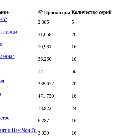
ание
Количество серий
Просмотры
еб?
2,085
5
ратрицы
31,658
26
н
10,981
16
бленная
36,260
16
14
50
ря
338,672
20
ь
471,730
16
18,922
24
стве
6,287
16
ент и Нам Чон Ги
3,039
16