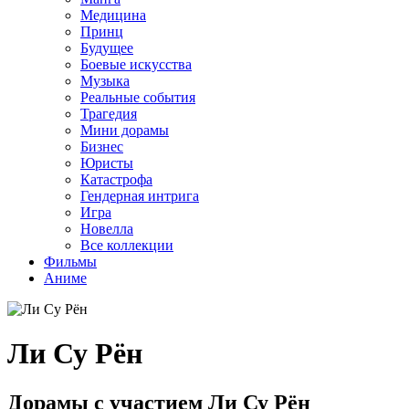
Медицина
Принц
Будущее
Боевые искусства
Музыка
Реальные события
Трагедия
Мини дорамы
Бизнес
Юристы
Катастрофа
Гендерная интрига
Игра
Новелла
Все коллекции
Фильмы
Аниме
Ли Су Рён
Дорамы с участием Ли Су Рён