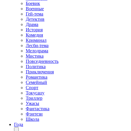
Боевик
Военные
Гей-тема
Детектив
Драма
История
Комедия
Криминал
Лесби-тема
Мелодрама
Мистика
Повседневность
Политика
Приключения
Романтика
Семейный
Спорт
Токусацу
Триллер
Ужасы
Фантастика
Фэнтези
Школа
Года