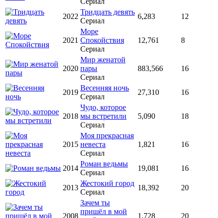
Сериал
Тридцать девять
2022
6,283
12
Сериал
Море
2021
Спокойствия
12,761
8
Сериал
Мир женатой
2020
пары
883,566
16
Сериал
Весенняя ночь
2019
27,310
16
Сериал
Чудо, которое
2018
мы встретили
5,090
18
Сериал
Моя прекрасная
2015
невеста
1,821
16
Сериал
Роман ведьмы
2014
19,081
16
Сериал
Жестокий город
2013
18,392
20
Сериал
Зачем ты
пришёл в мой
2008
1,728
20