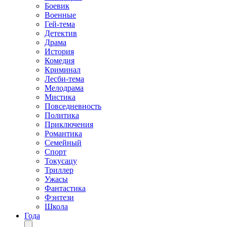
Боевик
Военные
Гей-тема
Детектив
Драма
История
Комедия
Криминал
Лесби-тема
Мелодрама
Мистика
Повседневность
Политика
Приключения
Романтика
Семейный
Спорт
Токусацу
Триллер
Ужасы
Фантастика
Фэнтези
Школа
Года