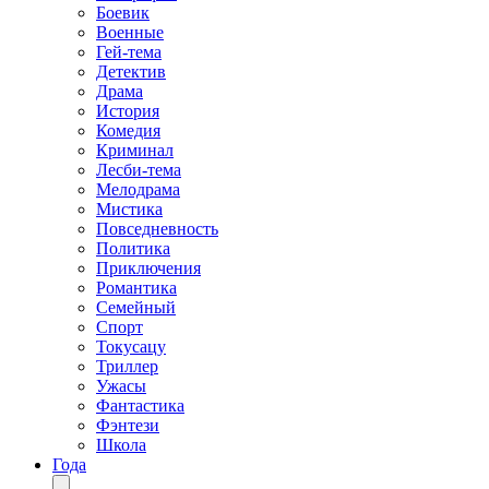
Боевик
Военные
Гей-тема
Детектив
Драма
История
Комедия
Криминал
Лесби-тема
Мелодрама
Мистика
Повседневность
Политика
Приключения
Романтика
Семейный
Спорт
Токусацу
Триллер
Ужасы
Фантастика
Фэнтези
Школа
Года