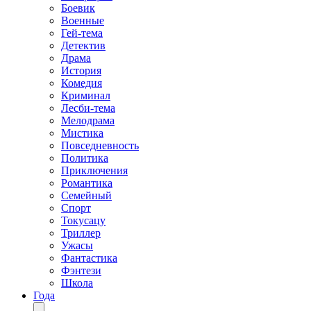
Боевик
Военные
Гей-тема
Детектив
Драма
История
Комедия
Криминал
Лесби-тема
Мелодрама
Мистика
Повседневность
Политика
Приключения
Романтика
Семейный
Спорт
Токусацу
Триллер
Ужасы
Фантастика
Фэнтези
Школа
Года