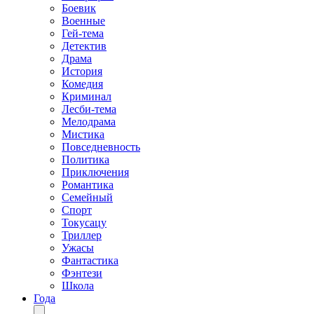
Боевик
Военные
Гей-тема
Детектив
Драма
История
Комедия
Криминал
Лесби-тема
Мелодрама
Мистика
Повседневность
Политика
Приключения
Романтика
Семейный
Спорт
Токусацу
Триллер
Ужасы
Фантастика
Фэнтези
Школа
Года