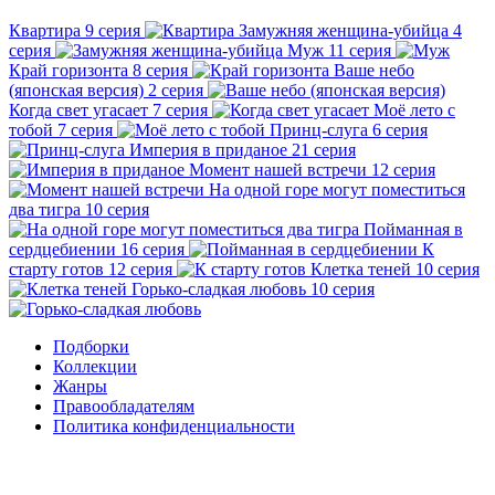
Квартира
9 серия
Замужняя женщина-убийца
4
серия
Муж
11 серия
Край горизонта
8 серия
Ваше небо
(японская версия)
2 серия
Когда свет угасает
7 серия
Моё лето с
тобой
7 серия
Принц-слуга
6 серия
Империя в приданое
21 серия
Момент нашей встречи
12 серия
На одной горе могут поместиться
два тигра
10 серия
Пойманная в
сердцебиении
16 серия
К
старту готов
12 серия
Клетка теней
10 серия
Горько-сладкая любовь
10 серия
Подборки
Коллекции
Жанры
Правообладателям
Политика конфиденциальности