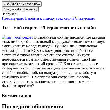
Озвучка FSG Last Snow
Озвучка Автоперевод
Загрузка...
Предыдущая
Перейти к списку всех серий
Следующая
Ты – мой секрет - 25 серия смотреть онлайн
В стремительном мегаполисе, где каждый
этаж небоскреба – это новый мир, судьба сводит вместе двух
амбициозных молодых людей. Ту Сяо Нин, начинающая
менеджер, и Цзи Ю Хэн, восходящая звезда в бизнесе,
мечтают о тихой гавани семейного счастья. Их пути
пересекаются в самый ответственный момент: Сяо Нин
проходит испытательный срок, а Ю Хэн стоит на пороге
карьерных высот. Став неожиданно начальником и коллегой
своей возлюбленной, он вынужден совмещать работу и
семейную жизнь. Смогут ли они сохранить любовь,
столкнувшись с испытаниями корпоративного мира и
бытовых проблем?
Комментарии
Последние обновления