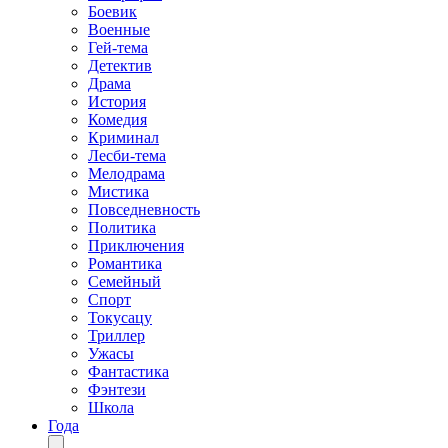
Боевик
Военные
Гей-тема
Детектив
Драма
История
Комедия
Криминал
Лесби-тема
Мелодрама
Мистика
Повседневность
Политика
Приключения
Романтика
Семейный
Спорт
Токусацу
Триллер
Ужасы
Фантастика
Фэнтези
Школа
Года