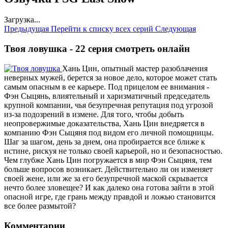
Загрузка...
Предыдущая
Перейти к списку всех серий
Следующая
Твоя ловушка - 22 серия смотреть онлайн
Хань Цин, опытный мастер разоблачения
неверных мужей, берется за новое дело, которое может стать
самым опасным в ее карьере. Под прицелом ее внимания -
Фэн Сыцянь, влиятельный и харизматичный председатель
крупной компании, чья безупречная репутация под угрозой
из-за подозрений в измене. Для того, чтобы добыть
неопровержимые доказательства, Хань Цин внедряется в
компанию Фэн Сыцяня под видом его личной помощницы.
Шаг за шагом, день за днем, она пробирается все ближе к
истине, рискуя не только своей карьерой, но и безопасностью.
Чем глубже Хань Цин погружается в мир Фэн Сыцяня, тем
больше вопросов возникает. Действительно ли он изменяет
своей жене, или же за его безупречной маской скрывается
нечто более зловещее? И как далеко она готова зайти в этой
опасной игре, где грань между правдой и ложью становится
все более размытой?
Комментарии