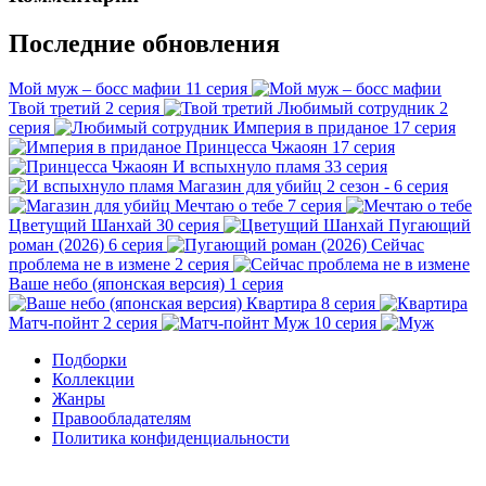
Последние обновления
Мой муж – босс мафии
11 серия
Твой третий
2 серия
Любимый сотрудник
2
серия
Империя в приданое
17 серия
Принцесса Чжаоян
17 серия
И вспыхнуло пламя
33 серия
Магазин для убийц
2 сезон - 6 серия
Мечтаю о тебе
7 серия
Цветущий Шанхай
30 серия
Пугающий
роман (2026)
6 серия
Сейчас
проблема не в измене
2 серия
Ваше небо (японская версия)
1 серия
Квартира
8 серия
Матч-пойнт
2 серия
Муж
10 серия
Подборки
Коллекции
Жанры
Правообладателям
Политика конфиденциальности