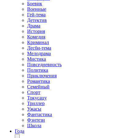
Боевик
Военные
Гей-тема
Детектив
Драма
История
Комедия
Криминал
Лесби-тема
Мелодрама
Мистика
Повседневность
Политика
Приключения
Романтика
Семейный
Спорт
Токусацу
Триллер
Ужасы
Фантастика
Фэнтези
Школа
Года