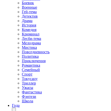
Боевик
Военные
Гей-тема
Детектив
Драма
История
Комедия
Криминал
Лесби-тема
Мелодрама
Мистика
Повседневность
Политика
Приключения
Романтика
Семейный
Спорт
Токусацу
Триллер
Ужасы
Фантастика
Фэнтези
Школа
Года