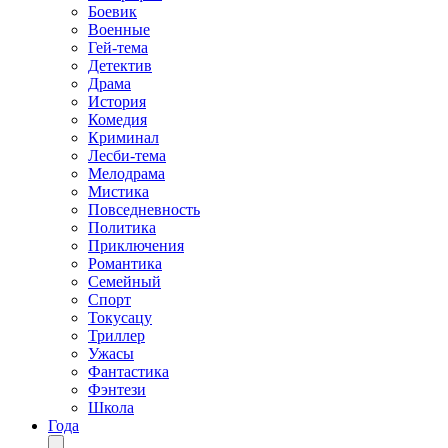
Боевик
Военные
Гей-тема
Детектив
Драма
История
Комедия
Криминал
Лесби-тема
Мелодрама
Мистика
Повседневность
Политика
Приключения
Романтика
Семейный
Спорт
Токусацу
Триллер
Ужасы
Фантастика
Фэнтези
Школа
Года