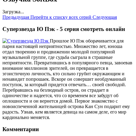
Загрузка...
Предыдущая
Перейти к списку всех серий
Следующая
Суперзвезда Ю Пэк - 5 серия смотреть онлайн
Прошлое Ю Пэк оборачивается для
парня настоящей неприятностью. Множество лет, юноша
отдал творению и продвижении молодой популярной
музыкальной группе, где судьба сыграла в страшные
неприятности. Превратившись в популярного певца, завоевав
внимание миллионов зрителей, он превращается в
эгоистичную личность, кто сильно грубит окружающим и
ненавидит попрошаек. Вскоре он совершит необдуманный
поступок, за который придется отвечать… своей свободой.
Перебравшись на безлюдный остров, он страдает в
одиночестве и надеется, что со временем все забудут об
оплошности и он вернется домой. Первое знакомство с
новоиспеченной жительницей острова Кан Сун подарит ему
радость. Узнав, кем является девица на самом деле, его мир
кардинально меняется.
Комментарии