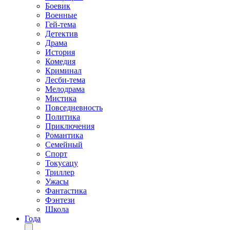
Боевик
Военные
Гей-тема
Детектив
Драма
История
Комедия
Криминал
Лесби-тема
Мелодрама
Мистика
Повседневность
Политика
Приключения
Романтика
Семейный
Спорт
Токусацу
Триллер
Ужасы
Фантастика
Фэнтези
Школа
Года