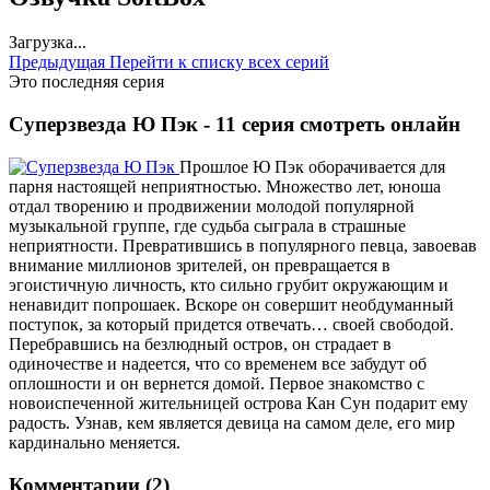
Загрузка...
Предыдущая
Перейти к списку всех серий
Это последняя серия
Суперзвезда Ю Пэк - 11 серия смотреть онлайн
Прошлое Ю Пэк оборачивается для
парня настоящей неприятностью. Множество лет, юноша
отдал творению и продвижении молодой популярной
музыкальной группе, где судьба сыграла в страшные
неприятности. Превратившись в популярного певца, завоевав
внимание миллионов зрителей, он превращается в
эгоистичную личность, кто сильно грубит окружающим и
ненавидит попрошаек. Вскоре он совершит необдуманный
поступок, за который придется отвечать… своей свободой.
Перебравшись на безлюдный остров, он страдает в
одиночестве и надеется, что со временем все забудут об
оплошности и он вернется домой. Первое знакомство с
новоиспеченной жительницей острова Кан Сун подарит ему
радость. Узнав, кем является девица на самом деле, его мир
кардинально меняется.
Комментарии (2)