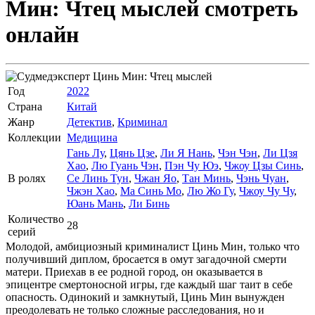
Мин: Чтец мыслей
смотреть
онлайн
Год
2022
Страна
Китай
Жанр
Детектив
,
Криминал
Коллекции
Медицина
Гань Лу
,
Цянь Цзе
,
Ли Я Нань
,
Чэн Чэн
,
Ли Цзя
Хао
,
Лю Гуань Чэн
,
Пэн Чу Юэ
,
Чжоу Цзы Синь
,
В ролях
Се Линь Тун
,
Чжан Яо
,
Тан Минь
,
Чэнь Чуан
,
Чжэн Хао
,
Ма Синь Мо
,
Лю Жо Гу
,
Чжоу Чу Чу
,
Юань Мань
,
Ли Бинь
Количество
28
серий
Молодой, амбициозный криминалист Цинь Мин, только что
получивший диплом, бросается в омут загадочной смерти
матери. Приехав в ее родной город, он оказывается в
эпицентре смертоносной игры, где каждый шаг таит в себе
опасность. Одинокий и замкнутый, Цинь Мин вынужден
преодолевать не только сложные расследования, но и