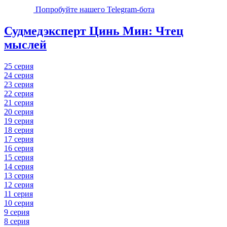
Попробуйте нашего Telegram-бота
Судмедэксперт Цинь Мин: Чтец
мыслей
25 серия
24 серия
23 серия
22 серия
21 серия
20 серия
19 серия
18 серия
17 серия
16 серия
15 серия
14 серия
13 серия
12 серия
11 серия
10 серия
9 серия
8 серия