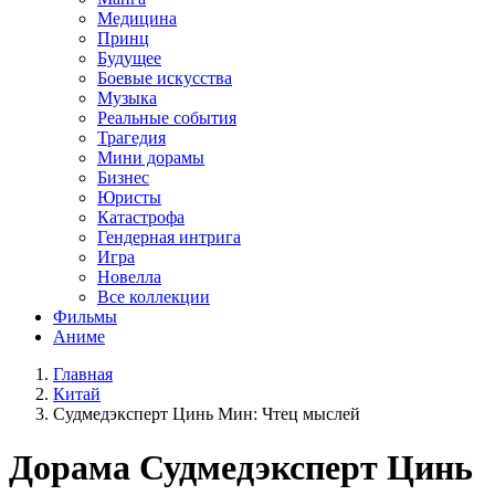
Медицина
Принц
Будущее
Боевые искусства
Музыка
Реальные события
Трагедия
Мини дорамы
Бизнес
Юристы
Катастрофа
Гендерная интрига
Игра
Новелла
Все коллекции
Фильмы
Аниме
Главная
Китай
Судмедэксперт Цинь Мин: Чтец мыслей
Дорама
Судмедэксперт Цинь