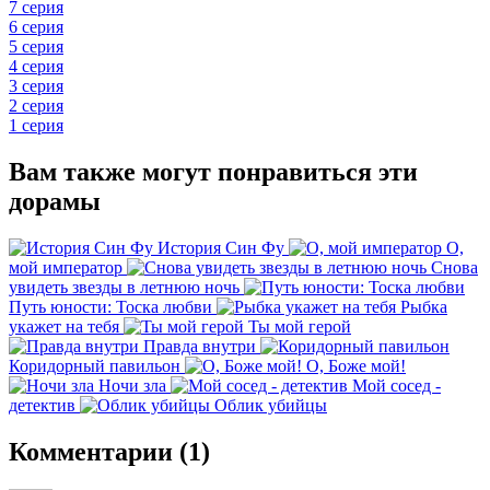
7 серия
6 серия
5 серия
4 серия
3 серия
2 серия
1 серия
Вам также могут понравиться эти
дорамы
История Син Фу
О,
мой император
Снова
увидеть звезды в летнюю ночь
Путь юности: Тоска любви
Рыбка
укажет на тебя
Ты мой герой
Правда внутри
Коридорный павильон
О, Боже мой!
Ночи зла
Мой сосед -
детектив
Облик убийцы
Комментарии (1)