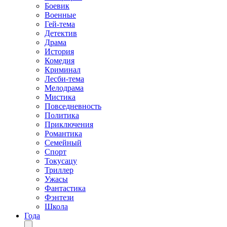
Боевик
Военные
Гей-тема
Детектив
Драма
История
Комедия
Криминал
Лесби-тема
Мелодрама
Мистика
Повседневность
Политика
Приключения
Романтика
Семейный
Спорт
Токусацу
Триллер
Ужасы
Фантастика
Фэнтези
Школа
Года