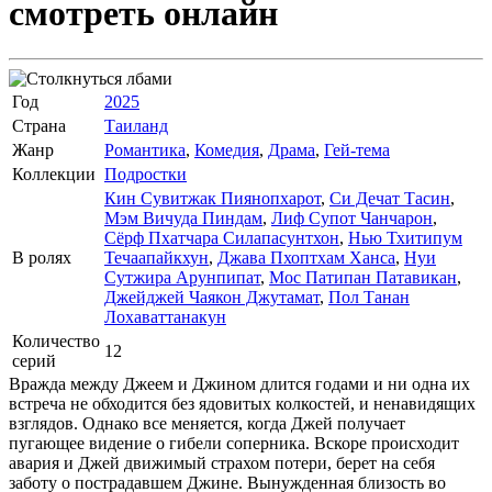
смотреть онлайн
Год
2025
Страна
Таиланд
Жанр
Романтика
,
Комедия
,
Драма
,
Гей-тема
Коллекции
Подростки
Кин Сувитжак Пиянопхарот
,
Си Дечат Тасин
,
Мэм Вичуда Пиндам
,
Лиф Супот Чанчарон
,
Сёрф Пхатчара Силапасунтхон
,
Нью Тхитипум
В ролях
Течаапайкхун
,
Джава Пхоптхам Ханса
,
Нуи
Сутжира Арунпипат
,
Мос Патипан Патавикан
,
Джейджей Чаякон Джутамат
,
Пол Танан
Лохаваттанакун
Количество
12
серий
Вражда между Джеем и Джином длится годами и ни одна их
встреча не обходится без ядовитых колкостей, и ненавидящих
взглядов. Однако все меняется, когда Джей получает
пугающее видение о гибели соперника. Вскоре происходит
авария и Джей движимый страхом потери, берет на себя
заботу о пострадавшем Джине. Вынужденная близость во