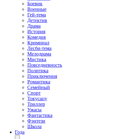
Боевик
Военные
Гей-тема
Детектив
Драма
История
Комедия
Криминал
Лесби-тема
Мелодрама
Мистика
Повседневность
Политика
Приключения
Романтика
Семейный
Спорт
Токусацу
Триллер
Ужасы
Фантастика
Фэнтези
Школа
Года