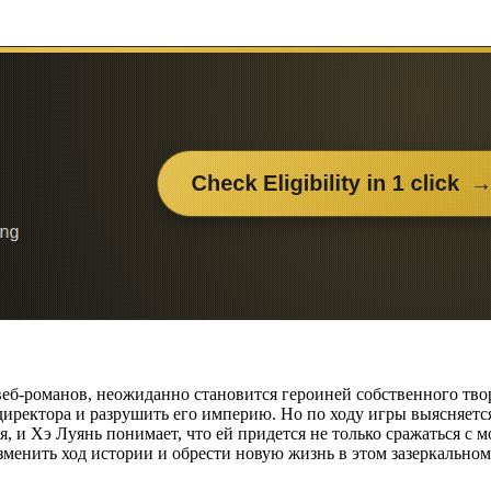
веб-романов, неожиданно становится героиней собственного тво
иректора и разрушить его империю. Но по ходу игры выясняется,
я, и Хэ Луянь понимает, что ей придется не только сражаться с 
изменить ход истории и обрести новую жизнь в этом зазеркально