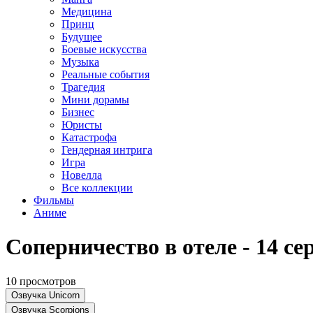
Медицина
Принц
Будущее
Боевые искусства
Музыка
Реальные события
Трагедия
Мини дорамы
Бизнес
Юристы
Катастрофа
Гендерная интрига
Игра
Новелла
Все коллекции
Фильмы
Аниме
Соперничество в отеле - 14 се
10 просмотров
Озвучка Unicorn
Озвучка Scorpions