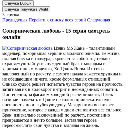
Озвучка DubLik
Озвучка Tonyvika's World
Загрузка...
Предыдущая
Перейти к списку всех серий
Следующая
Соперническая любовь - 15 серия смотреть
онлайн
Цзянь Мо Жань – талантливый
модельер, покорившая вершины модного олимпа. Ее жизнь,
полная блеска и гламура, скрывает за собой тщательно
охраняемую тайну: вынужденный брак с молодым и
харизматичным моделью, Хо Цзинь Яном. Их союз,
заключенный по расчету, с самого начала кажется хрупким и
не обещающим ничего, кроме формальных отношений.
Однако судьба решает испытать чувства героев на прочность,
затягивая их в водоворот интриг и неожиданных событий.
Постепенно, за фасадом холодной расчетливости, Цзянь
начинает замечать в Цзине не только привлекательную
внешность, но и глубокую душу. Между ними возникает
притяжение, которое с каждым днем становится все сильнее.
Брак, изначально заключенный по расчету, постепенно
превращается в нечто большее, заставляя героев
переосмыслить свои чувства и взгляды на жизнь.