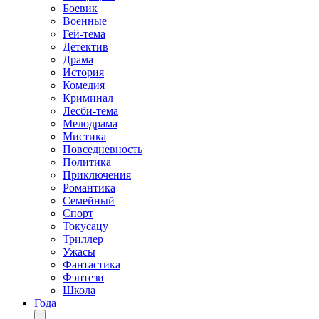
Боевик
Военные
Гей-тема
Детектив
Драма
История
Комедия
Криминал
Лесби-тема
Мелодрама
Мистика
Повседневность
Политика
Приключения
Романтика
Семейный
Спорт
Токусацу
Триллер
Ужасы
Фантастика
Фэнтези
Школа
Года