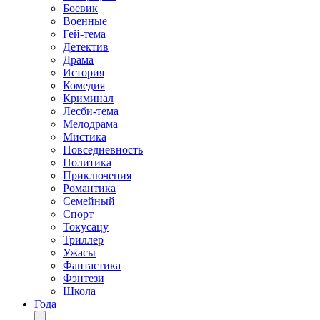
Боевик
Военные
Гей-тема
Детектив
Драма
История
Комедия
Криминал
Лесби-тема
Мелодрама
Мистика
Повседневность
Политика
Приключения
Романтика
Семейный
Спорт
Токусацу
Триллер
Ужасы
Фантастика
Фэнтези
Школа
Года