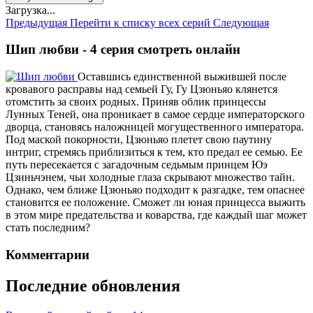
Загрузка...
Предыдущая
Перейти к списку всех серий
Следующая
Шип любви - 4 серия смотреть онлайн
Оставшись единственной выжившей после
кровавого расправы над семьей Гу, Гу Цзюньяо клянется
отомстить за своих родных. Приняв облик принцессы
Лунных Теней, она проникает в самое сердце императорского
дворца, становясь наложницей могущественного императора.
Под маской покорности, Цзюньяо плетет свою паутину
интриг, стремясь приблизиться к тем, кто предал ее семью. Ее
путь пересекается с загадочным седьмым принцем Юэ
Цзиньчэнем, чьи холодные глаза скрывают множество тайн.
Однако, чем ближе Цзюньяо подходит к разгадке, тем опаснее
становится ее положение. Сможет ли юная принцесса выжить
в этом мире предательства и коварства, где каждый шаг может
стать последним?
Комментарии
Последние обновления