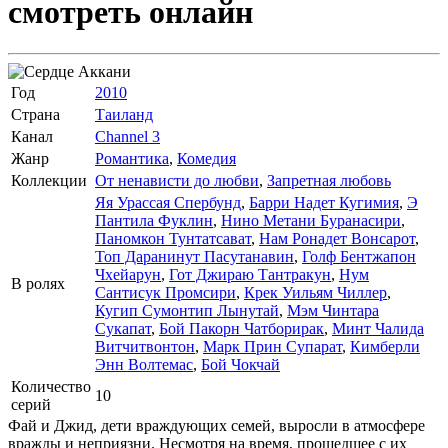
смотреть онлайн
Год
2010
Страна
Таиланд
Канал
Channel 3
Жанр
Романтика
,
Комедия
Коллекции
От ненависти до любви
,
Запретная любовь
Яя Урассая Спербунд
,
Барри Надет Кугимия
,
Э
Пантила Фуклин
,
Нино Метани Буранасири
,
Паномкон Тунтатсават
,
Нам Ронадет Вонсарот
,
Топ Даранинут Пасутанавин
,
Голф Бентжапон
Чхейарун
,
Гот Джираю Тантракун
,
Нум
В ролях
Сантисук Промсири
,
Крек Уильям Чиллер
,
Кугип Сумонтип Лынутай
,
Мэм Чинтара
Сукапат
,
Бой Пакорн Чатборирак
,
Минт Чалида
Витчитвонтон
,
Марк Прин Супарат
,
Кимберли
Энн Волтемас
,
Бой Чокчай
Количество
10
серий
Фай и Джид, дети враждующих семей, выросли в атмосфере
вражды и неприязни. Несмотря на время, прошедшее с их