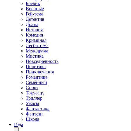
Боевик
Военные
Гей-тема
Детектив
Драма
История
Комедия
Криминал
Лесби-тема
Мелодрама
Мистика
Повседневность
Политика
Приключения
Романтика
Семейный
Спорт
Токусацу
Триллер
Ужасы
Фантастика
Фэнтези
Школа
Года