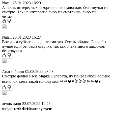
Natali
25.01.2023 16:29
А таких интересных лакорнов очень много,но без озвучки не
смотрю. Так не интересно либо ты смотришь, либо ты
читаешь.
Natali
25.01.2023 16:27
Вот из-за субтитров я ,и не смотрю. Очень обидно. Было бы
лучше если бы была озвучка, так как очень много лакорнов
без озвучки.
Анастейшин
05.08.2022 23:58
Смотрю фильм из-за Марка Супарата, ну понравилось больше
всего, он здесь такой молодушка,💋💋❤️♥️🐰🐰🐰💋💋❤️♥️
1
лелик лали
22.07.2022 19:47
озвучите🔊🔊🔊пажалуста💋