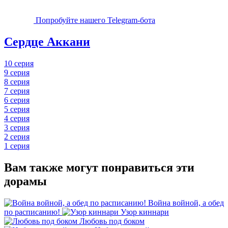
Попробуйте нашего Telegram-бота
Сердце Аккани
10 серия
9 серия
8 серия
7 серия
6 серия
5 серия
4 серия
3 серия
2 серия
1 серия
Вам также могут понравиться эти
дорамы
Война войной, а обед
по расписанию!
Узор киннари
Любовь под боком