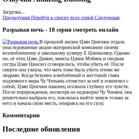
Загрузка...
Предыдущая
Перейти к списку всех серий
Следующая
Разрывая ночь - 18 серия смотреть онлайн
В прошлой жизни Цзян Цинчжи отдала
унаследованные акции материнской компании своему
возлюбленному и школьному кумиру Е Цзюньляну. Однако
он, её отец Цзян Дамин, мачеха Цзинь Мэйянь и сводная
сестра Цзян Цинсюэ сговорились, чтобы убить её. После
смерти она узнала, что мать тоже была убита этими же
людьми. Когда безумно влюблённый и жестокий глава
подземного мира Чу Чэньань отомстил за неё и покончил с
собой, Цзян Цинчжи наконец осознала глубину его чувств.
После перерождения, несмотря на недоверие Чу Чэняня, она
решительно выбрала его, поклялась выйти замуж только за
него и начала свою месть, опираясь на его силу.
Комментарии
Последние обновления