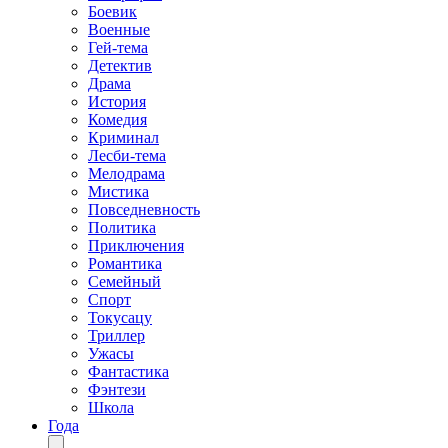
Боевик
Военные
Гей-тема
Детектив
Драма
История
Комедия
Криминал
Лесби-тема
Мелодрама
Мистика
Повседневность
Политика
Приключения
Романтика
Семейный
Спорт
Токусацу
Триллер
Ужасы
Фантастика
Фэнтези
Школа
Года