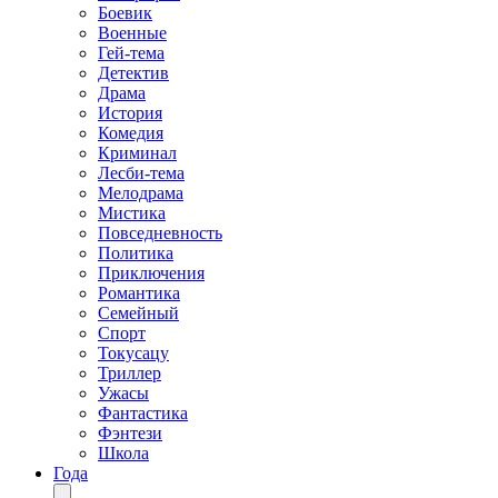
Боевик
Военные
Гей-тема
Детектив
Драма
История
Комедия
Криминал
Лесби-тема
Мелодрама
Мистика
Повседневность
Политика
Приключения
Романтика
Семейный
Спорт
Токусацу
Триллер
Ужасы
Фантастика
Фэнтези
Школа
Года