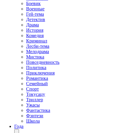
Боевик
Военные
Гей-тема
Детектив
Драма
История
Комедия
Криминал
Лесби-тема
Мелодрама
Мистика
Повседневность
Политика
Приключения
Романтика
Семейный
Спорт
Токусацу
Триллер
Ужасы
Фантастика
Фэнтези
Школа
Года