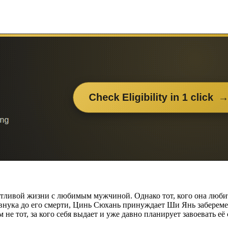
тливой жизни с любимым мужчиной. Однако тот, кого она любит
авнука до его смерти, Цинь Сюхань принуждает Ши Янь заберем
м не тот, за кого себя выдает и уже давно планирует завоевать её 