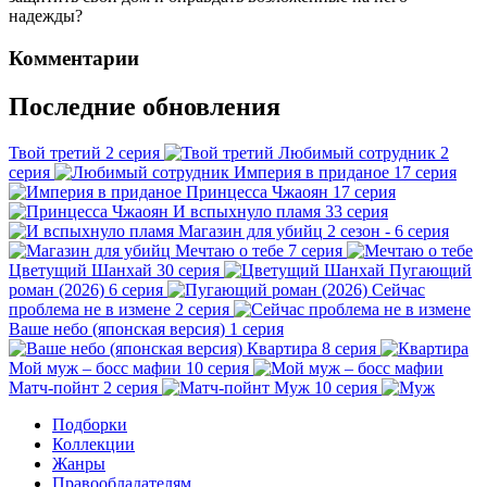
надежды?
Комментарии
Последние обновления
Твой третий
2 серия
Любимый сотрудник
2
серия
Империя в приданое
17 серия
Принцесса Чжаоян
17 серия
И вспыхнуло пламя
33 серия
Магазин для убийц
2 сезон - 6 серия
Мечтаю о тебе
7 серия
Цветущий Шанхай
30 серия
Пугающий
роман (2026)
6 серия
Сейчас
проблема не в измене
2 серия
Ваше небо (японская версия)
1 серия
Квартира
8 серия
Мой муж – босс мафии
10 серия
Матч-пойнт
2 серия
Муж
10 серия
Подборки
Коллекции
Жанры
Правообладателям