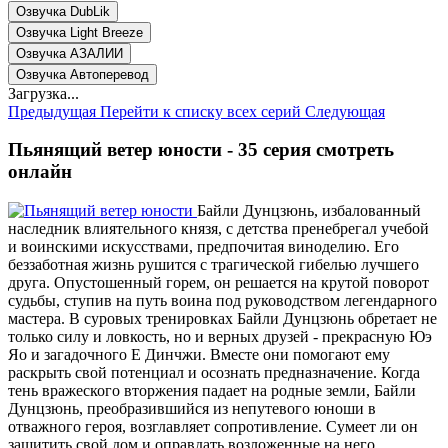
Озвучка DubLik
Озвучка Light Breeze
Озвучка АЗАЛИИ
Озвучка Автоперевод
Загрузка...
Предыдущая
Перейти к списку всех серий
Следующая
Пьянящий ветер юности - 35 серия смотреть
онлайн
Байли Дунцзюнь, избалованный
наследник влиятельного князя, с детства пренебрегал учебой
и воинскими искусствами, предпочитая виноделию. Его
беззаботная жизнь рушится с трагической гибелью лучшего
друга. Опустошенный горем, он решается на крутой поворот
судьбы, ступив на путь воина под руководством легендарного
мастера. В суровых тренировках Байли Дунцзюнь обретает не
только силу и ловкость, но и верных друзей - прекрасную Юэ
Яо и загадочного Е Динчжи. Вместе они помогают ему
раскрыть свой потенциал и осознать предназначение. Когда
тень вражеского вторжения падает на родные земли, Байли
Дунцзюнь, преобразившийся из непутевого юноши в
отважного героя, возглавляет сопротивление. Сумеет ли он
защитить свой дом и оправдать возложенные на него