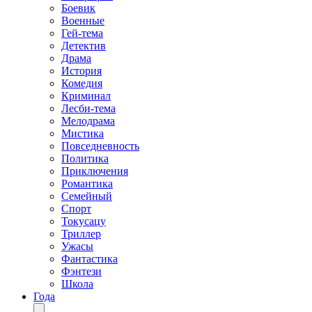
Боевик
Военные
Гей-тема
Детектив
Драма
История
Комедия
Криминал
Лесби-тема
Мелодрама
Мистика
Повседневность
Политика
Приключения
Романтика
Семейный
Спорт
Токусацу
Триллер
Ужасы
Фантастика
Фэнтези
Школа
Года