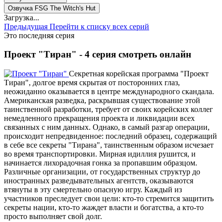
Озвучка FSG The Witch's Hut
Загрузка...
Предыдущая
Перейти к списку всех серий
Это последняя серия
Проект "Тиран" - 4 серия смотреть онлайн
Секретная корейская программа "Проект
Тиран", долгое время скрытая от посторонних глаз,
неожиданно оказывается в центре международного скандала.
Американская разведка, раскрывшая существование этой
таинственной разработки, требует от своих корейских коллег
немедленного прекращения проекта и ликвидации всех
связанных с ним данных. Однако, в самый разгар операции,
происходит непредвиденное: последний образец, содержащий
в себе все секреты "Тирана", таинственным образом исчезает
во время транспортировки. Мирная идиллия рушится, и
начинается лихорадочная гонка за пропавшим образцом.
Различные организации, от государственных структур до
иностранных разведывательных агентств, оказываются
втянуты в эту смертельно опасную игру. Каждый из
участников преследует свои цели: кто-то стремится защитить
секреты нации, кто-то жаждет власти и богатства, а кто-то
просто выполняет свой долг.