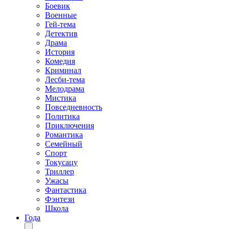
Боевик
Военные
Гей-тема
Детектив
Драма
История
Комедия
Криминал
Лесби-тема
Мелодрама
Мистика
Повседневность
Политика
Приключения
Романтика
Семейный
Спорт
Токусацу
Триллер
Ужасы
Фантастика
Фэнтези
Школа
Года