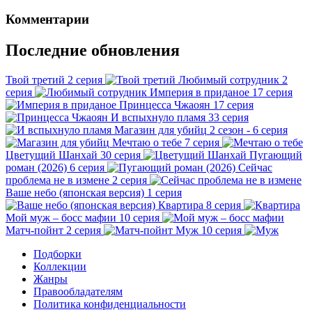
Комментарии
Последние обновления
Твой третий
2 серия
Любимый сотрудник
2
серия
Империя в приданое
17 серия
Принцесса Чжаоян
17 серия
И вспыхнуло пламя
33 серия
Магазин для убийц
2 сезон - 6 серия
Мечтаю о тебе
7 серия
Цветущий Шанхай
30 серия
Пугающий
роман (2026)
6 серия
Сейчас
проблема не в измене
2 серия
Ваше небо (японская версия)
1 серия
Квартира
8 серия
Мой муж – босс мафии
10 серия
Матч-пойнт
2 серия
Муж
10 серия
Подборки
Коллекции
Жанры
Правообладателям
Политика конфиденциальности