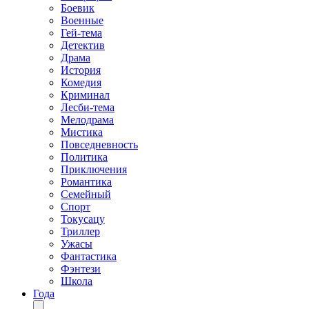
Боевик
Военные
Гей-тема
Детектив
Драма
История
Комедия
Криминал
Лесби-тема
Мелодрама
Мистика
Повседневность
Политика
Приключения
Романтика
Семейный
Спорт
Токусацу
Триллер
Ужасы
Фантастика
Фэнтези
Школа
Года