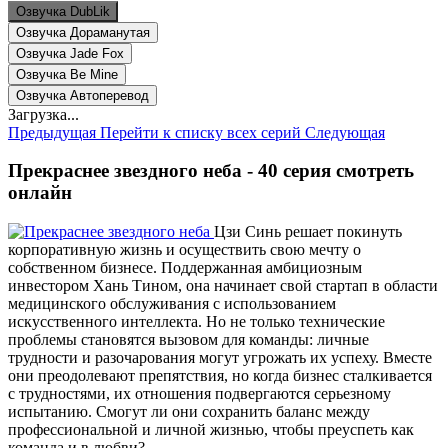
Озвучка DubLik
Озвучка Дораманутая
Озвучка Jade Fox
Озвучка Be Mine
Озвучка Автоперевод
Загрузка...
Предыдущая
Перейти к списку всех серий
Следующая
Прекраснее звездного неба - 40 серия смотреть
онлайн
Цзи Синь решает покинуть
корпоративную жизнь и осуществить свою мечту о
собственном бизнесе. Поддержанная амбициозным
инвестором Хань Тином, она начинает свой стартап в области
медицинского обслуживания с использованием
искусственного интеллекта. Но не только технические
проблемы становятся вызовом для команды: личные
трудности и разочарования могут угрожать их успеху. Вместе
они преодолевают препятствия, но когда бизнес сталкивается
с трудностями, их отношения подвергаются серьезному
испытанию. Смогут ли они сохранить баланс между
профессиональной и личной жизнью, чтобы преуспеть как
команда и в любви?