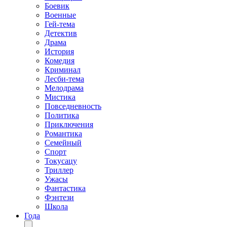
Боевик
Военные
Гей-тема
Детектив
Драма
История
Комедия
Криминал
Лесби-тема
Мелодрама
Мистика
Повседневность
Политика
Приключения
Романтика
Семейный
Спорт
Токусацу
Триллер
Ужасы
Фантастика
Фэнтези
Школа
Года