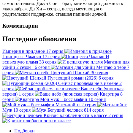
самостоятельно. Джун Сон – брат, занимающий должность
«каскадёра». Да Хи – сестра, всегда мечтающая о
родительской поддержке, ставшая папиной дочкой.
Комментарии
Последние обновления
Империя в приданое
17 серия
Принцесса Чжаоян
17 серия
И
вспыхнуло пламя
33 серия
Магазин для
убийц
2 сезон - 6 серия
Мечтаю о тебе
7
серия
Цветущий Шанхай
30 серия
Пугающий роман (2026)
6 серия
Сейчас проблема не в измене
2
серия
Ваше небо (японская
версия)
1 серия
Квартира
8
серия
Мой муж – босс мафии
10 серия
Матч-пойнт
2 серия
Муж
10 серия
Бегущий человек
814 серия
Кризис влюбленности в классе
2 серия
Подборки