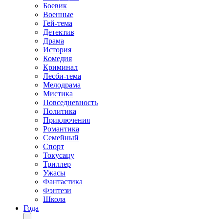
Боевик
Военные
Гей-тема
Детектив
Драма
История
Комедия
Криминал
Лесби-тема
Мелодрама
Мистика
Повседневность
Политика
Приключения
Романтика
Семейный
Спорт
Токусацу
Триллер
Ужасы
Фантастика
Фэнтези
Школа
Года