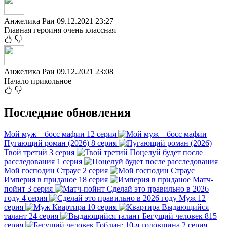
Анжелика Раи
09.12.2021 23:27
Главная героиня очень классная
Анжелика Раи
09.12.2021 23:08
Начало прикольное
Последние обновления
Мой муж – босс мафии
12 серия
Пугающий роман (2026)
8 серия
Твой третий
3 серия
Поцелуй будет после
расследования
1 серия
Мой господин Страус
2 серия
Империя в приданое
18 серия
Матч-
пойнт
3 серия
Сделай это правильно в 2026
году
4 серия
Муж
12
серия
Квартира
10 серия
Выдающийся
талант
24 серия
Бегущий человек
815
серия
Гоблин: 10-я годовщина
2 серия