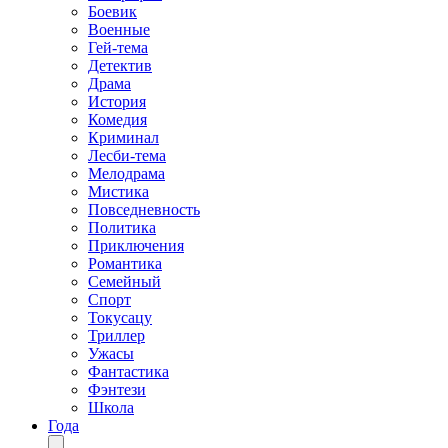
Боевик
Военные
Гей-тема
Детектив
Драма
История
Комедия
Криминал
Лесби-тема
Мелодрама
Мистика
Повседневность
Политика
Приключения
Романтика
Семейный
Спорт
Токусацу
Триллер
Ужасы
Фантастика
Фэнтези
Школа
Года