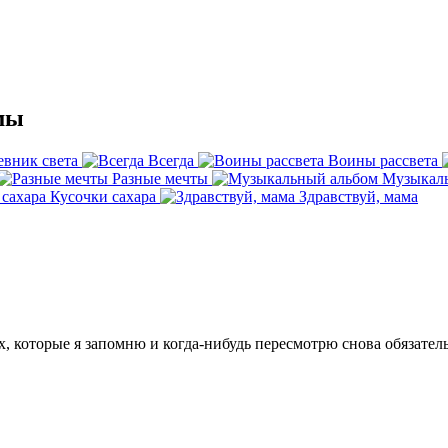
мы
евник света
Всегда
Воины рассвета
Разные мечты
Музыкал
Кусочки сахара
Здравствуй, мама
ех, которые я запомню и когда-нибудь пересмотрю снова обязатель