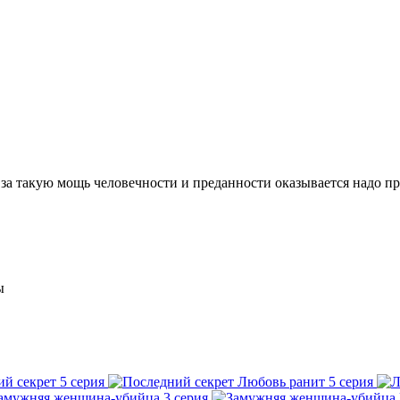
за такую мощь человечности и преданности оказывается надо пр
ы
ий секрет
5 серия
Любовь ранит
5 серия
амужняя женщина-убийца
3 серия