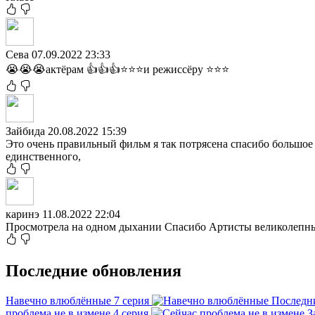
Сева
07.09.2022 23:33
😭😭😭актёрам 👍👍👍⭐⭐⭐и режиссёру ⭐⭐⭐
Зайбида
20.08.2022 15:39
Это очень правильный фильм я так потрясена спасибо большое 
единственного,
каринэ
11.08.2022 22:04
Просмотрела на одном дыхании Спасибо Артисты великолепн
Последние обновления
Навечно влюблённые
7 серия
Последн
проблема не в измене
4 серия
З