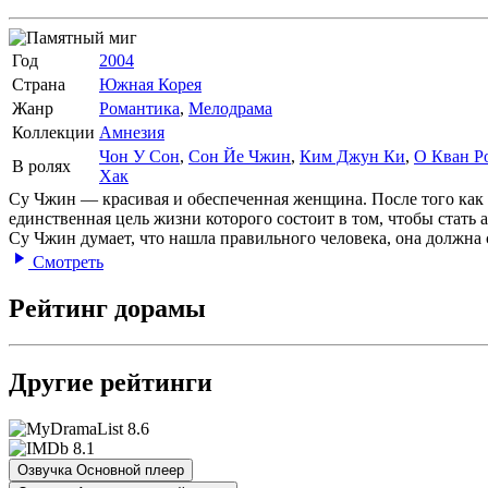
Год
2004
Страна
Южная Корея
Жанр
Романтика
,
Мелодрама
Коллекции
Амнезия
Чон У Сон
,
Сон Йе Чжин
,
Ким Джун Ки
,
О Кван Р
В ролях
Хак
Су Чжин — красивая и обеспеченная женщина. После того как 
единственная цель жизни которого состоит в том, чтобы стать 
Су Чжин думает, что нашла правильного человека, она должна с
Смотреть
Рейтинг дорамы
Другие рейтинги
8.6
8.1
Озвучка Основной плеер