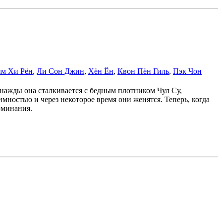
м Хи Рён
,
Ли Сон Джин
,
Хён Ён
,
Квон Пён Гиль
,
Пэк Чон
нажды она сталкивается с бедным плотником Чул Су,
имностью и через некоторое время они женятся. Теперь, когда
оминания.