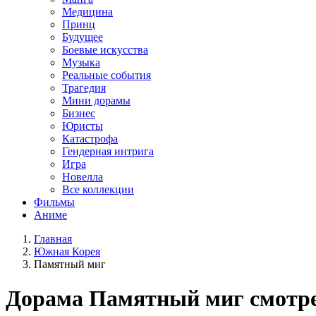
Медицина
Принц
Будущее
Боевые искусства
Музыка
Реальные события
Трагедия
Мини дорамы
Бизнес
Юристы
Катастрофа
Гендерная интрига
Игра
Новелла
Все коллекции
Фильмы
Аниме
Главная
Южная Корея
Памятный миг
Дорама
Памятный миг
смотре