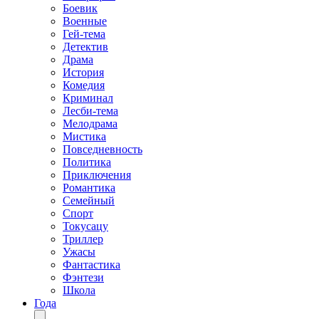
Боевик
Военные
Гей-тема
Детектив
Драма
История
Комедия
Криминал
Лесби-тема
Мелодрама
Мистика
Повседневность
Политика
Приключения
Романтика
Семейный
Спорт
Токусацу
Триллер
Ужасы
Фантастика
Фэнтези
Школа
Года