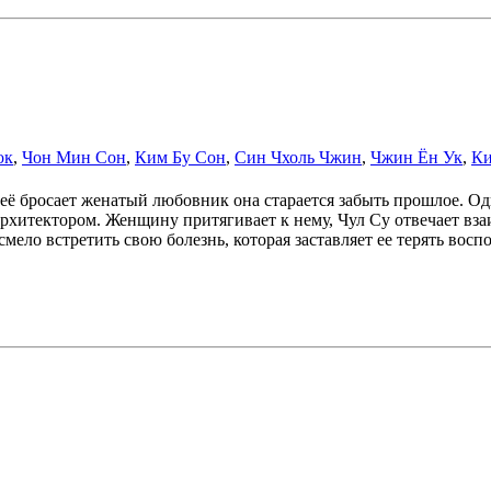
ок
,
Чон Мин Сон
,
Ким Бу Сон
,
Син Чхоль Чжин
,
Чжин Ён Ук
,
Ки
её бросает женатый любовник она старается забыть прошлое. Од
архитектором. Женщину притягивает к нему, Чул Су отвечает вза
мело встретить свою болезнь, которая заставляет ее терять восп