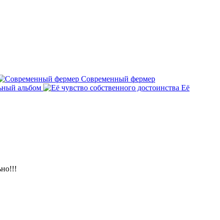
Современный фермер
ьный альбом
Её
но!!!