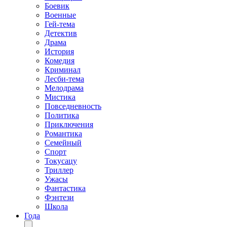
Боевик
Военные
Гей-тема
Детектив
Драма
История
Комедия
Криминал
Лесби-тема
Мелодрама
Мистика
Повседневность
Политика
Приключения
Романтика
Семейный
Спорт
Токусацу
Триллер
Ужасы
Фантастика
Фэнтези
Школа
Года