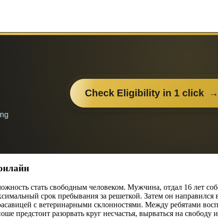
 онлайн
ожность стать свободным человеком. Мужчина, отдал 16 лет соб
аксимальный срок пребывания за решеткой. Затем он направился 
асавицей с ветеринарными склонностями. Между ребятами воспл
ше предстоит разорвать круг несчастья, вырваться на свободу 