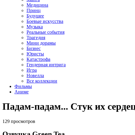
Медицина
Принц
Будущее
Боевые искусства
Музыка
Реальные события
Трагедия
Мини дорамы
Бизнес
Юристы
Катастрофа
Гендерная интрига
Игра
Новелла
Все коллекции
Фильмы
Аниме
Падам-падам... Стук их сердец
129 просмотров
Озвучка Green Tea