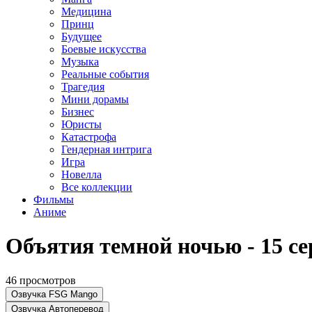
Медицина
Принц
Будущее
Боевые искусства
Музыка
Реальные события
Трагедия
Мини дорамы
Бизнес
Юристы
Катастрофа
Гендерная интрига
Игра
Новелла
Все коллекции
Фильмы
Аниме
Объятия темной ночью - 15 се
46 просмотров
Озвучка FSG Mango
Озвучка Автоперевод