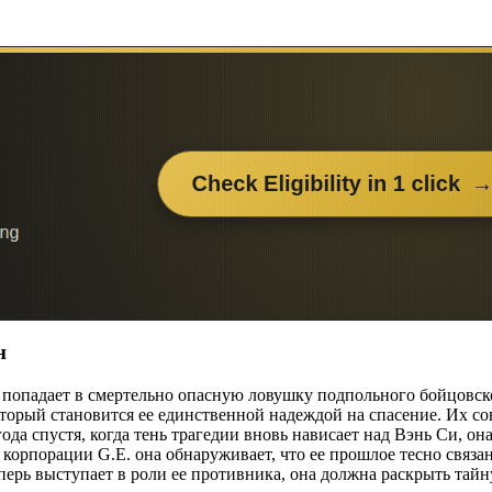
н
попадает в смертельно опасную ловушку подпольного бойцовско
торый становится ее единственной надеждой на спасение. Их с
 спустя, когда тень трагедии вновь нависает над Вэнь Си, она 
х корпорации G.E. она обнаруживает, что ее прошлое тесно связ
рь выступает в роли ее противника, она должна раскрыть тайну