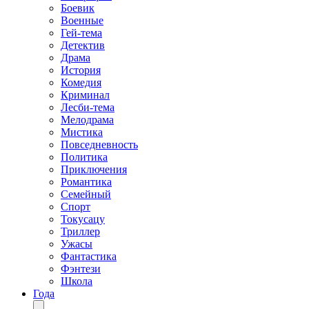
Боевик
Военные
Гей-тема
Детектив
Драма
История
Комедия
Криминал
Лесби-тема
Мелодрама
Мистика
Повседневность
Политика
Приключения
Романтика
Семейный
Спорт
Токусацу
Триллер
Ужасы
Фантастика
Фэнтези
Школа
Года